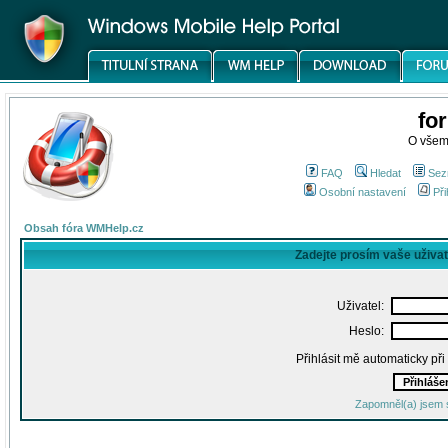
fo
O všem
FAQ
Hledat
Sez
Osobní nastavení
Při
Obsah fóra WMHelp.cz
Zadejte prosím vaše uživa
Uživatel:
Heslo:
Přihlásit mě automaticky př
Zapomněl(a) jsem 