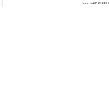
phpBB
Powered by
© 2001, 