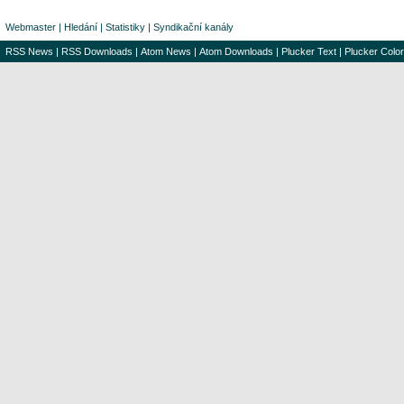
Webmaster
|
Hledání
|
Statistiky
|
Syndikační kanály
RSS News
|
RSS Downloads
|
Atom News
|
Atom Downloads
|
Plucker Text
|
Plucker Color