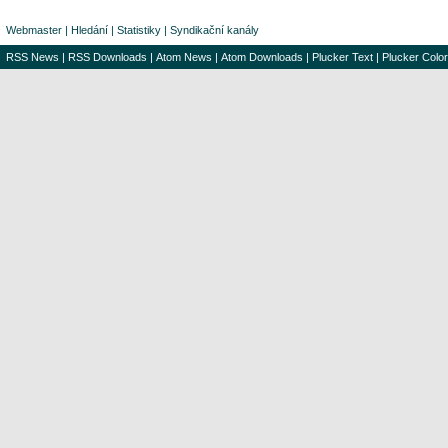
Webmaster
|
Hledání
|
Statistiky
|
Syndikační kanály
RSS News
|
RSS Downloads
|
Atom News
|
Atom Downloads
|
Plucker Text
|
Plucker Color