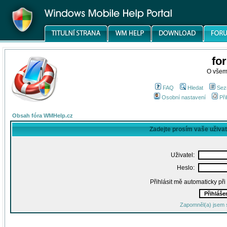
fo
O všem
FAQ
Hledat
Sez
Osobní nastavení
Při
Obsah fóra WMHelp.cz
Zadejte prosím vaše uživa
Uživatel:
Heslo:
Přihlásit mě automaticky př
Zapomněl(a) jsem 