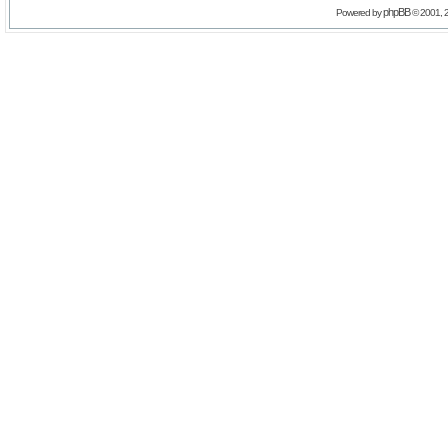
phpBB
Powered by
© 2001, 