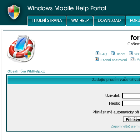
fo
O všem
FAQ
Hledat
Sez
Osobní nastavení
Při
Obsah fóra WMHelp.cz
Zadejte prosím vaše uživa
Uživatel:
Heslo:
Přihlásit mě automaticky př
Zapomněl(a) jsem 