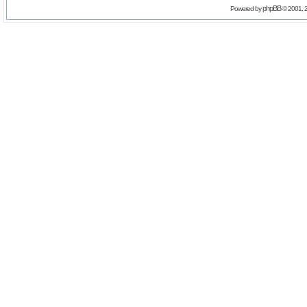
phpBB
Powered by
© 2001, 