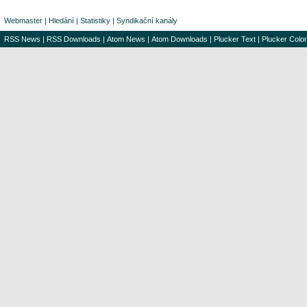
Webmaster
|
Hledání
|
Statistiky
|
Syndikační kanály
RSS News
|
RSS Downloads
|
Atom News
|
Atom Downloads
|
Plucker Text
|
Plucker Color