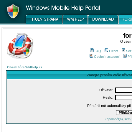
fo
O všem
FAQ
Hledat
Sez
Osobní nastavení
Při
Obsah fóra WMHelp.cz
Zadejte prosím vaše uživa
Uživatel:
Heslo:
Přihlásit mě automaticky př
Zapomněl(a) jsem 