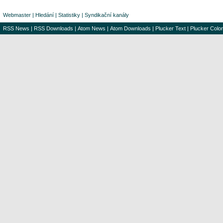
Webmaster
|
Hledání
|
Statistiky
|
Syndikační kanály
RSS News
|
RSS Downloads
|
Atom News
|
Atom Downloads
|
Plucker Text
|
Plucker Color