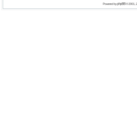
phpBB
Powered by
© 2001, 