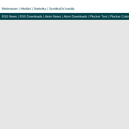
Webmaster
|
Hledání
|
Statistiky
|
Syndikační kanály
RSS News
|
RSS Downloads
|
Atom News
|
Atom Downloads
|
Plucker Text
|
Plucker Color