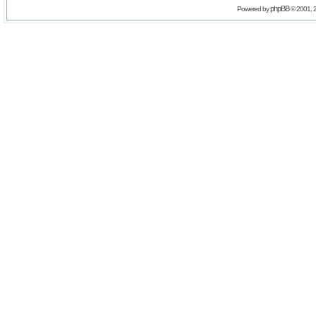
phpBB
Powered by
© 2001, 