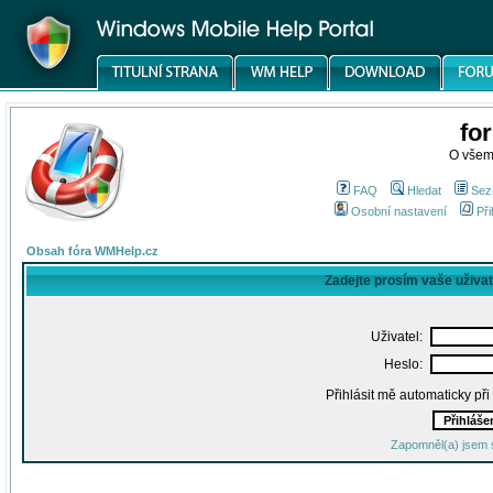
fo
O všem
FAQ
Hledat
Sez
Osobní nastavení
Při
Obsah fóra WMHelp.cz
Zadejte prosím vaše uživa
Uživatel:
Heslo:
Přihlásit mě automaticky př
Zapomněl(a) jsem 