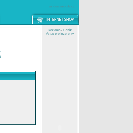
windowsmobile.cz
Reklama
/
Ceník
Vstup pro inzerenty
e
í