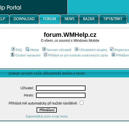
forum.WMHelp.cz
O všem, co souvisí s Windows Mobile
FAQ
Hledat
Seznam uživatelů
Uživatelské skupiny
Registrac
Osobní nastavení
Přihlásit se pro kontrolu soukromých zpráv
Přihlášen
Zadejte prosím vaše uživatelské jméno a heslo
Uživatel:
Heslo:
Přihlásit mě automaticky při každé návštěvě:
Zapomněl(a) jsem svoje heslo