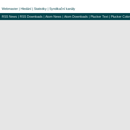
Webmaster
|
Hledání
|
Statistiky
|
Syndikační kanály
RSS News
|
RSS Downloads
|
Atom News
|
Atom Downloads
|
Plucker Text
|
Plucker Color