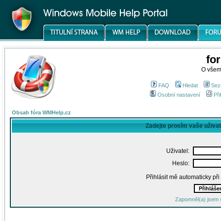
fo
O všem
FAQ
Hledat
Sez
Osobní nastavení
Při
Obsah fóra WMHelp.cz
Zadejte prosím vaše uživa
Uživatel:
Heslo:
Přihlásit mě automaticky př
Zapomněl(a) jsem 