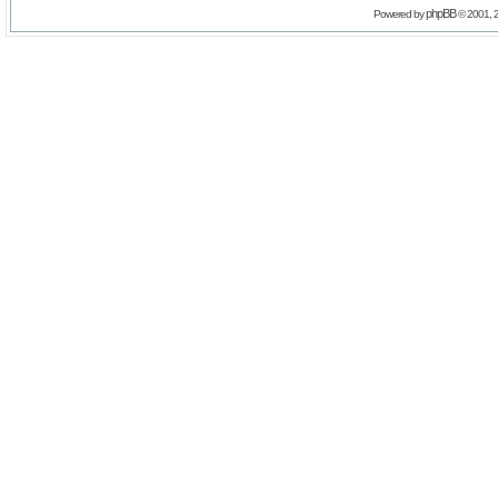
phpBB
Powered by
© 2001, 