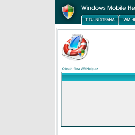
Obsah fóra WMHelp.cz