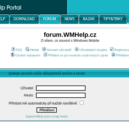
forum.WMHelp.cz
O všem, co souvisí s Windows Mobile
FAQ
Hledat
Seznam uživatelů
Uživatelské skupiny
Registrac
Osobní nastavení
Přihlásit se pro kontrolu soukromých zpráv
Přihlášen
Zadejte prosím vaše uživatelské jméno a heslo
Uživatel:
Heslo:
Přihlásit mě automaticky při každé návštěvě:
Zapomněl(a) jsem svoje heslo