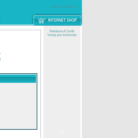
windowsmobile.cz
Reklama
/
Ceník
Vstup pro inzerenty
e
í