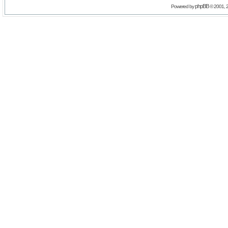
phpBB
Powered by
© 2001, 