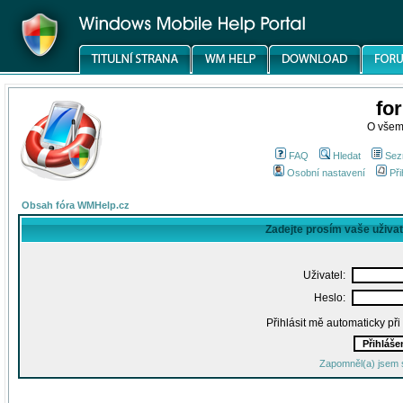
fo
O všem
FAQ
Hledat
Sez
Osobní nastavení
Při
Obsah fóra WMHelp.cz
Zadejte prosím vaše uživa
Uživatel:
Heslo:
Přihlásit mě automaticky př
Zapomněl(a) jsem 