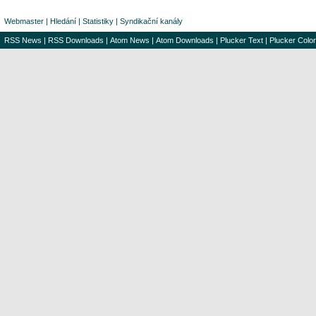
Webmaster
|
Hledání
|
Statistiky
|
Syndikační kanály
RSS News
|
RSS Downloads
|
Atom News
|
Atom Downloads
|
Plucker Text
|
Plucker Color