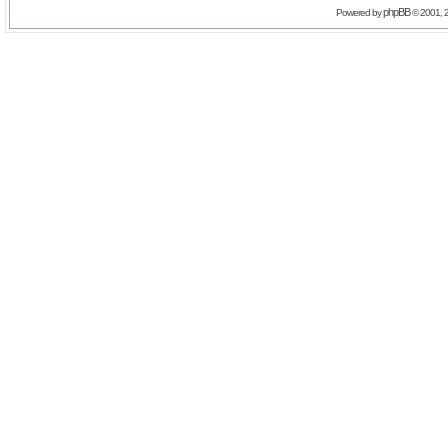
phpBB
Powered by
© 2001, 