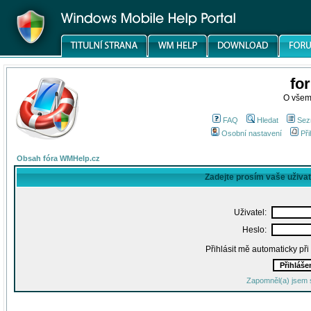
fo
O všem
FAQ
Hledat
Sez
Osobní nastavení
Při
Obsah fóra WMHelp.cz
Zadejte prosím vaše uživa
Uživatel:
Heslo:
Přihlásit mě automaticky př
Zapomněl(a) jsem 