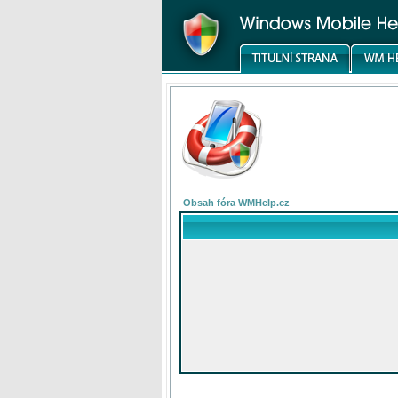
Obsah fóra WMHelp.cz