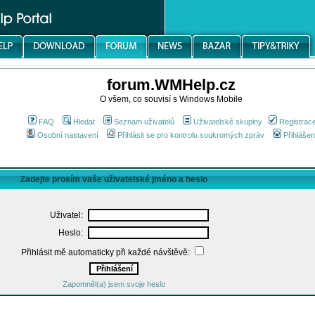
forum.WMHelp.cz
O všem, co souvisí s Windows Mobile
FAQ
Hledat
Seznam uživatelů
Uživatelské skupiny
Registrac
Osobní nastavení
Přihlásit se pro kontrolu soukromých zpráv
Přihlášen
Zadejte prosím vaše uživatelské jméno a heslo
Uživatel:
Heslo:
Přihlásit mě automaticky při každé návštěvě:
Zapomněl(a) jsem svoje heslo