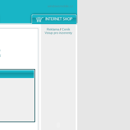
windowsmobile.cz
Reklama
/
Ceník
Vstup pro inzerenty
e
í