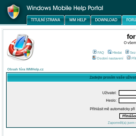
fo
O všem
FAQ
Hledat
Sez
Osobní nastavení
Při
Obsah fóra WMHelp.cz
Zadejte prosím vaše uživa
Uživatel:
Heslo:
Přihlásit mě automaticky př
Zapomněl(a) jsem 