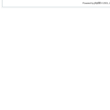
phpBB
Powered by
© 2001, 