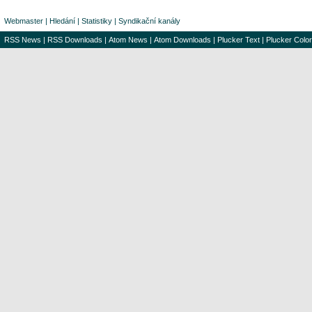
Webmaster
|
Hledání
|
Statistiky
|
Syndikační kanály
RSS News
|
RSS Downloads
|
Atom News
|
Atom Downloads
|
Plucker Text
|
Plucker Color