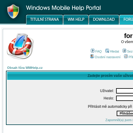
fo
O všem
FAQ
Hledat
Sez
Osobní nastavení
Při
Obsah fóra WMHelp.cz
Zadejte prosím vaše uživa
Uživatel:
Heslo:
Přihlásit mě automaticky př
Zapomněl(a) jsem 