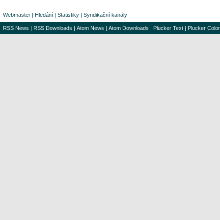
Webmaster
|
Hledání
|
Statistiky
|
Syndikační kanály
RSS News
|
RSS Downloads
|
Atom News
|
Atom Downloads
|
Plucker Text
|
Plucker Color