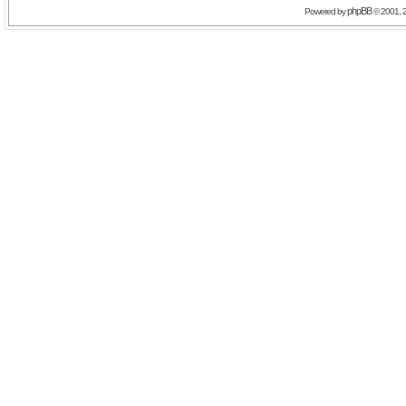
phpBB
Powered by
© 2001, 