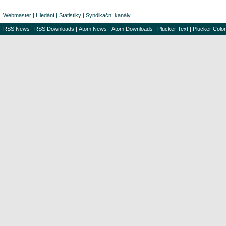
Webmaster
|
Hledání
|
Statistiky
|
Syndikační kanály
RSS News
|
RSS Downloads
|
Atom News
|
Atom Downloads
|
Plucker Text
|
Plucker Color