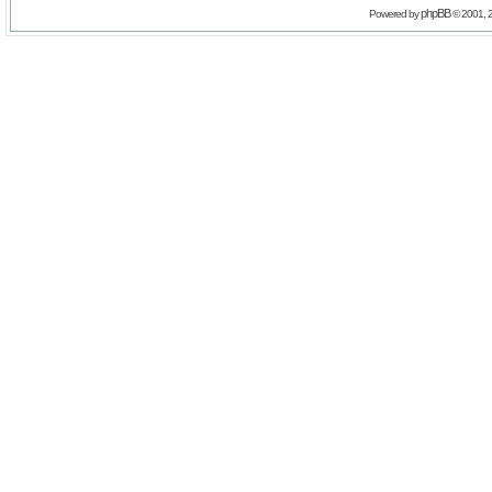
phpBB
Powered by
© 2001, 