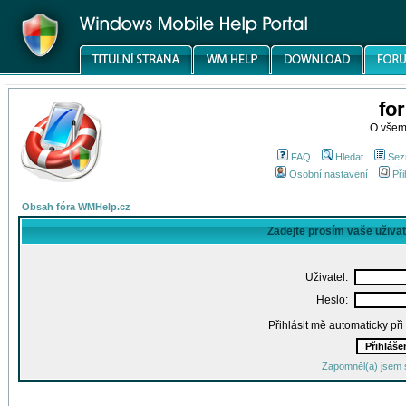
fo
O všem
FAQ
Hledat
Sez
Osobní nastavení
Při
Obsah fóra WMHelp.cz
Zadejte prosím vaše uživa
Uživatel:
Heslo:
Přihlásit mě automaticky př
Zapomněl(a) jsem 