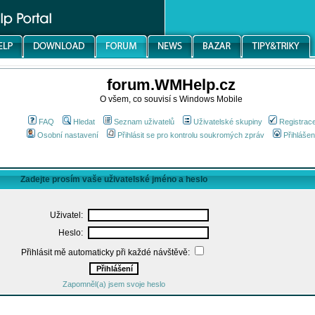
forum.WMHelp.cz
O všem, co souvisí s Windows Mobile
FAQ
Hledat
Seznam uživatelů
Uživatelské skupiny
Registrac
Osobní nastavení
Přihlásit se pro kontrolu soukromých zpráv
Přihlášen
Zadejte prosím vaše uživatelské jméno a heslo
Uživatel:
Heslo:
Přihlásit mě automaticky při každé návštěvě:
Zapomněl(a) jsem svoje heslo