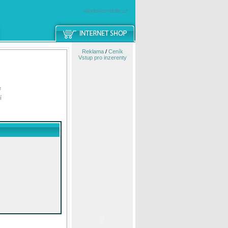
windowsmobile.cz
Reklama
/
Ceník
Vstup pro inzerenty
e
í