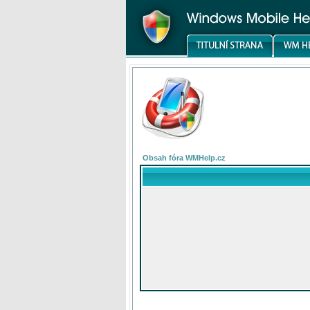
Obsah fóra WMHelp.cz