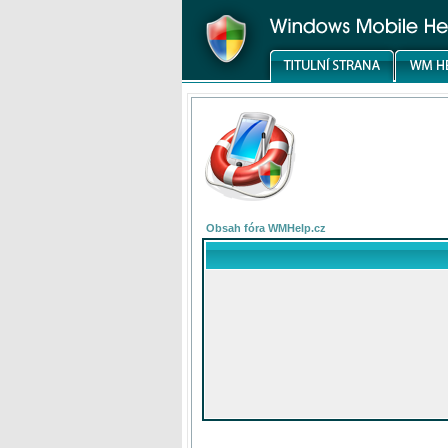
Obsah fóra WMHelp.cz