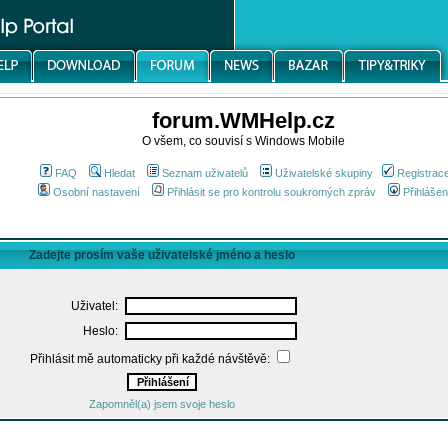
forum.WMHelp.cz
O všem, co souvisí s Windows Mobile
FAQ
Hledat
Seznam uživatelů
Uživatelské skupiny
Registrac
Osobní nastavení
Přihlásit se pro kontrolu soukromých zpráv
Přihlášen
Zadejte prosím vaše uživatelské jméno a heslo
Uživatel:
Heslo:
Přihlásit mě automaticky při každé návštěvě:
Zapomněl(a) jsem svoje heslo