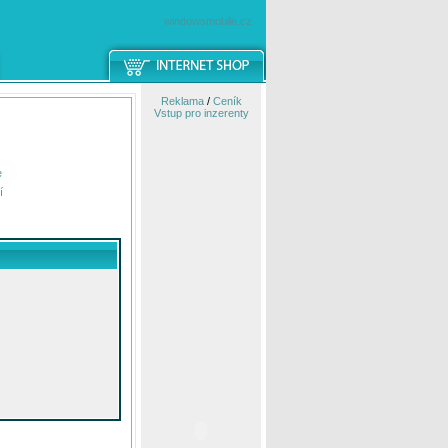
windowsmobile.cz
Reklama
/
Ceník
Vstup pro inzerenty
e
í