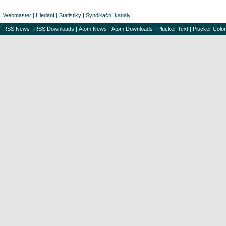
Webmaster
|
Hledání
|
Statistiky
|
Syndikační kanály
RSS News
|
RSS Downloads
|
Atom News
|
Atom Downloads
|
Plucker Text
|
Plucker Color