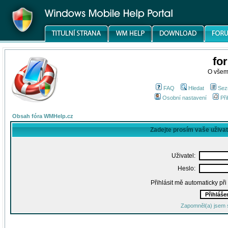
fo
O všem
FAQ
Hledat
Sez
Osobní nastavení
Při
Obsah fóra WMHelp.cz
Zadejte prosím vaše uživa
Uživatel:
Heslo:
Přihlásit mě automaticky př
Zapomněl(a) jsem 