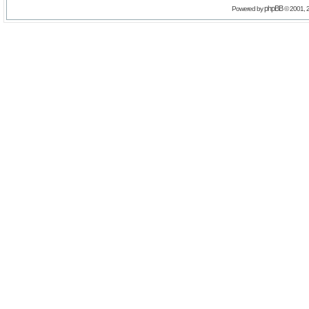
phpBB
Powered by
© 2001, 