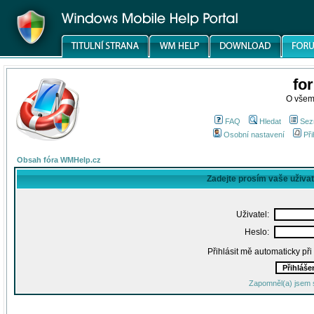
fo
O všem
FAQ
Hledat
Sez
Osobní nastavení
Při
Obsah fóra WMHelp.cz
Zadejte prosím vaše uživa
Uživatel:
Heslo:
Přihlásit mě automaticky př
Zapomněl(a) jsem 