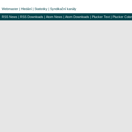
Webmaster
|
Hledání
|
Statistiky
|
Syndikační kanály
RSS News
|
RSS Downloads
|
Atom News
|
Atom Downloads
|
Plucker Text
|
Plucker Color