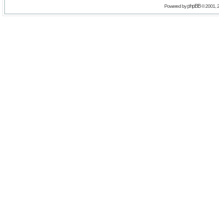
phpBB
Powered by
© 2001, 