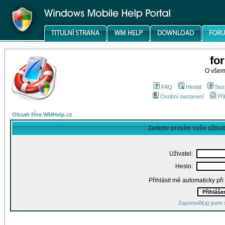
fo
O všem
FAQ
Hledat
Sez
Osobní nastavení
Při
Obsah fóra WMHelp.cz
Zadejte prosím vaše uživa
Uživatel:
Heslo:
Přihlásit mě automaticky př
Zapomněl(a) jsem 