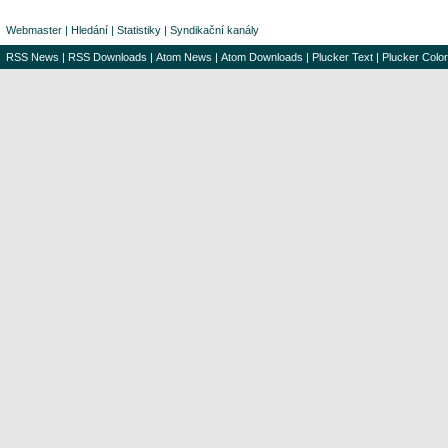
Webmaster
|
Hledání
|
Statistiky
|
Syndikační kanály
RSS News
|
RSS Downloads
|
Atom News
|
Atom Downloads
|
Plucker Text
|
Plucker Color