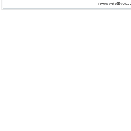
phpBB
Powered by
© 2001, 