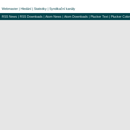
Webmaster
|
Hledání
|
Statistiky
|
Syndikační kanály
RSS News
|
RSS Downloads
|
Atom News
|
Atom Downloads
|
Plucker Text
|
Plucker Color