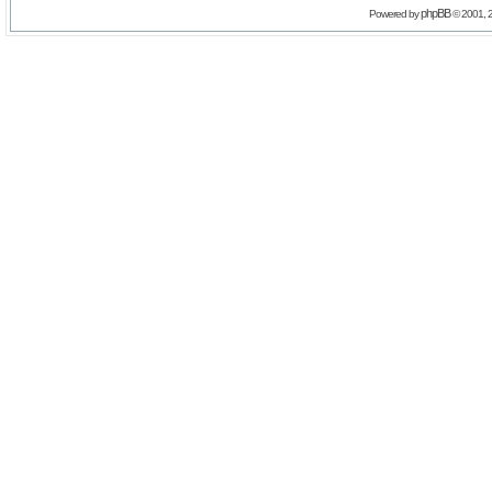
phpBB
Powered by
© 2001, 