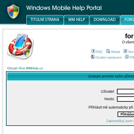
fo
O všem
FAQ
Hledat
Sez
Osobní nastavení
Při
Obsah fóra WMHelp.cz
Zadejte prosím vaše uživa
Uživatel:
Heslo:
Přihlásit mě automaticky př
Zapomněl(a) jsem 