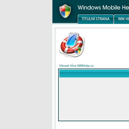
Obsah fóra WMHelp.cz