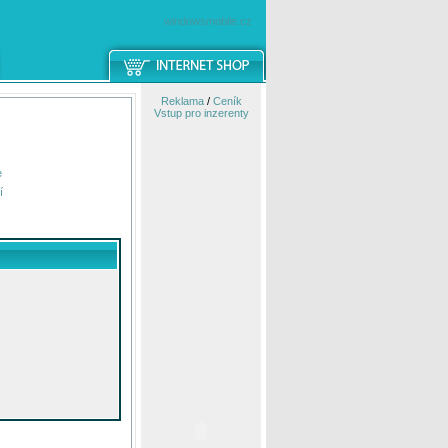
windowsmobile.cz
Reklama
/
Ceník
Vstup pro inzerenty
e
í