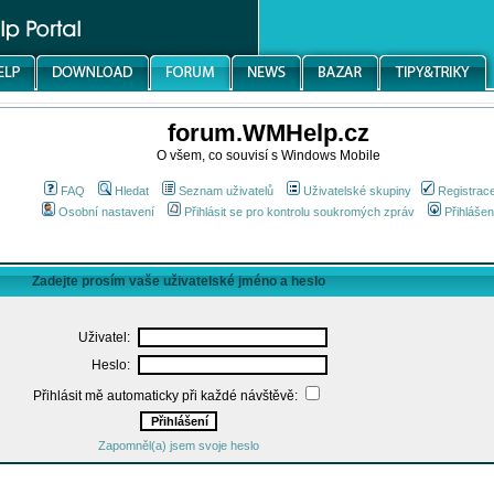
forum.WMHelp.cz
O všem, co souvisí s Windows Mobile
FAQ
Hledat
Seznam uživatelů
Uživatelské skupiny
Registrac
Osobní nastavení
Přihlásit se pro kontrolu soukromých zpráv
Přihlášen
Zadejte prosím vaše uživatelské jméno a heslo
Uživatel:
Heslo:
Přihlásit mě automaticky při každé návštěvě:
Zapomněl(a) jsem svoje heslo