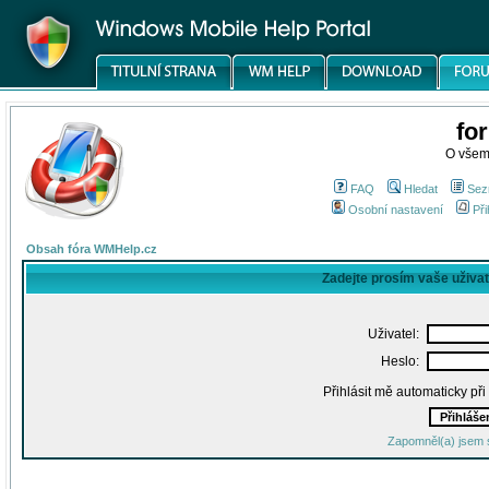
fo
O všem
FAQ
Hledat
Sez
Osobní nastavení
Při
Obsah fóra WMHelp.cz
Zadejte prosím vaše uživa
Uživatel:
Heslo:
Přihlásit mě automaticky př
Zapomněl(a) jsem 