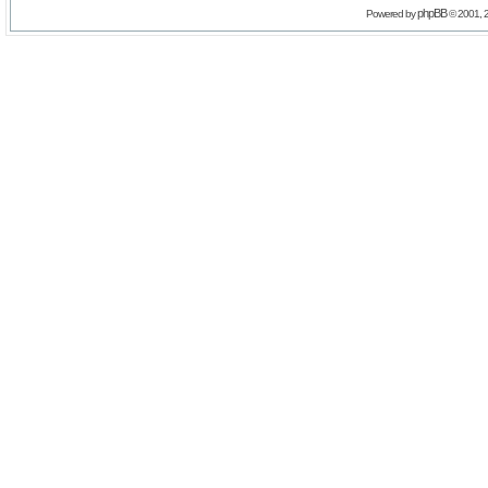
phpBB
Powered by
© 2001, 