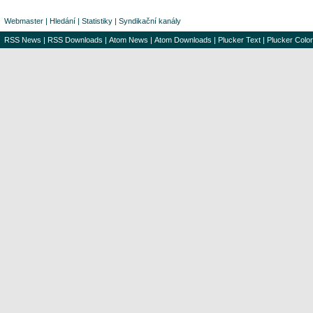
Webmaster
|
Hledání
|
Statistiky
|
Syndikační kanály
RSS News
|
RSS Downloads
|
Atom News
|
Atom Downloads
|
Plucker Text
|
Plucker Color