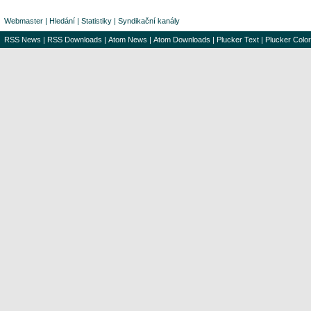
Webmaster
|
Hledání
|
Statistiky
|
Syndikační kanály
RSS News
|
RSS Downloads
|
Atom News
|
Atom Downloads
|
Plucker Text
|
Plucker Color