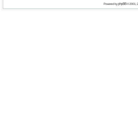
phpBB
Powered by
© 2001, 