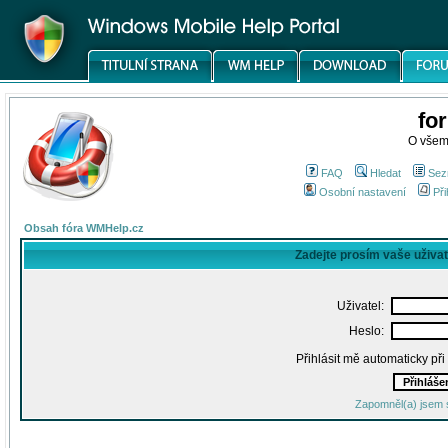
fo
O všem
FAQ
Hledat
Sez
Osobní nastavení
Při
Obsah fóra WMHelp.cz
Zadejte prosím vaše uživa
Uživatel:
Heslo:
Přihlásit mě automaticky př
Zapomněl(a) jsem 