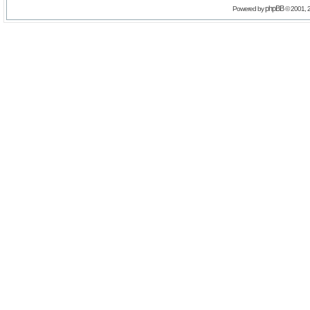
phpBB
Powered by
© 2001, 