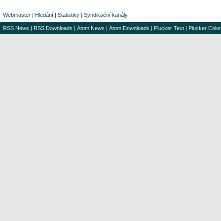
Webmaster
|
Hledání
|
Statistiky
|
Syndikační kanály
RSS News
|
RSS Downloads
|
Atom News
|
Atom Downloads
|
Plucker Text
|
Plucker Color