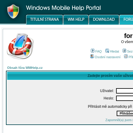
fo
O všem
FAQ
Hledat
Sez
Osobní nastavení
Při
Obsah fóra WMHelp.cz
Zadejte prosím vaše uživa
Uživatel:
Heslo:
Přihlásit mě automaticky př
Zapomněl(a) jsem 