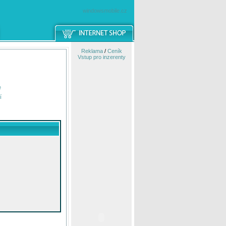
windowsmobile.cz
Reklama
/
Ceník
Vstup pro inzerenty
e
í