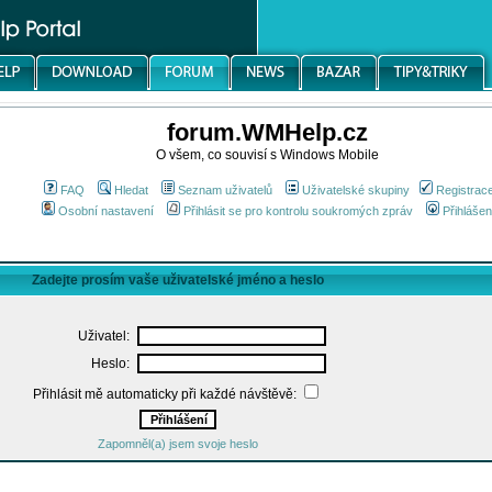
forum.WMHelp.cz
O všem, co souvisí s Windows Mobile
FAQ
Hledat
Seznam uživatelů
Uživatelské skupiny
Registrac
Osobní nastavení
Přihlásit se pro kontrolu soukromých zpráv
Přihlášen
Zadejte prosím vaše uživatelské jméno a heslo
Uživatel:
Heslo:
Přihlásit mě automaticky při každé návštěvě:
Zapomněl(a) jsem svoje heslo