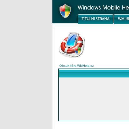
Obsah fóra WMHelp.cz