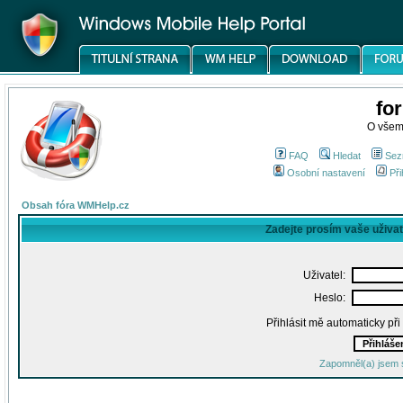
fo
O všem
FAQ
Hledat
Sez
Osobní nastavení
Při
Obsah fóra WMHelp.cz
Zadejte prosím vaše uživa
Uživatel:
Heslo:
Přihlásit mě automaticky př
Zapomněl(a) jsem 