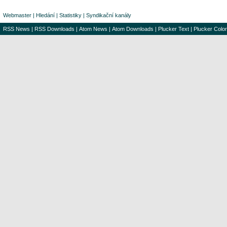
Webmaster
|
Hledání
|
Statistiky
|
Syndikační kanály
RSS News
|
RSS Downloads
|
Atom News
|
Atom Downloads
|
Plucker Text
|
Plucker Color