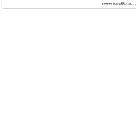
phpBB
Powered by
© 2001, 