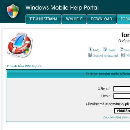
fo
O všem
FAQ
Hledat
Sez
Osobní nastavení
Při
Obsah fóra WMHelp.cz
Zadejte prosím vaše uživa
Uživatel:
Heslo:
Přihlásit mě automaticky př
Zapomněl(a) jsem 