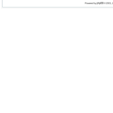
phpBB
Powered by
© 2001, 