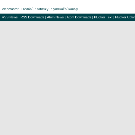
Webmaster
|
Hledání
|
Statistiky
|
Syndikační kanály
RSS News
|
RSS Downloads
|
Atom News
|
Atom Downloads
|
Plucker Text
|
Plucker Color