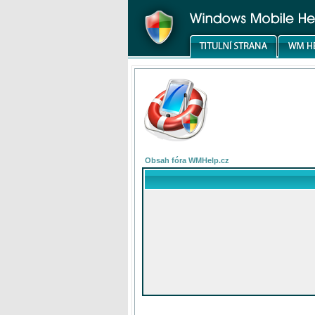
Obsah fóra WMHelp.cz