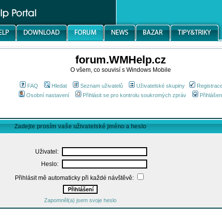
forum.WMHelp.cz
O všem, co souvisí s Windows Mobile
FAQ
Hledat
Seznam uživatelů
Uživatelské skupiny
Registrac
Osobní nastavení
Přihlásit se pro kontrolu soukromých zpráv
Přihlášen
Zadejte prosím vaše uživatelské jméno a heslo
Uživatel:
Heslo:
Přihlásit mě automaticky při každé návštěvě:
Zapomněl(a) jsem svoje heslo