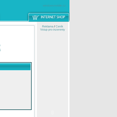
windowsmobile.cz
Reklama
/
Ceník
Vstup pro inzerenty
e
í