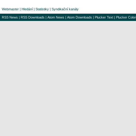
Webmaster
|
Hledání
|
Statistiky
|
Syndikační kanály
RSS News
|
RSS Downloads
|
Atom News
|
Atom Downloads
|
Plucker Text
|
Plucker Color