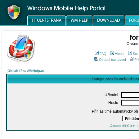
fo
O všem
FAQ
Hledat
Sez
Osobní nastavení
Při
Obsah fóra WMHelp.cz
Zadejte prosím vaše uživa
Uživatel:
Heslo:
Přihlásit mě automaticky př
Zapomněl(a) jsem 