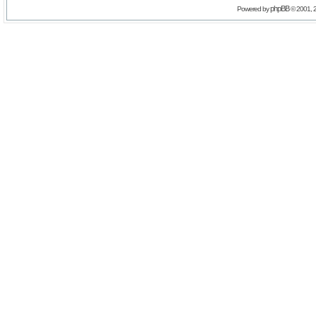
phpBB
Powered by
© 2001, 