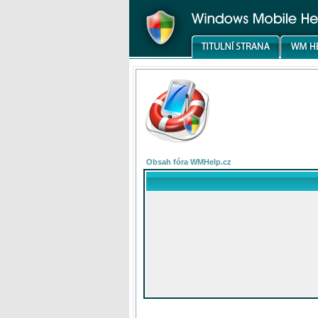
Obsah fóra WMHelp.cz