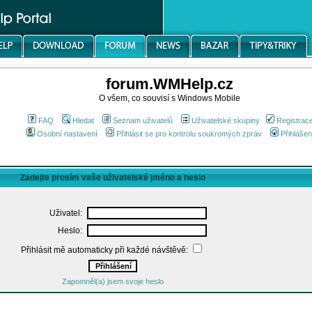
forum.WMHelp.cz
O všem, co souvisí s Windows Mobile
FAQ
Hledat
Seznam uživatelů
Uživatelské skupiny
Registrac
Osobní nastavení
Přihlásit se pro kontrolu soukromých zpráv
Přihlášen
Zadejte prosím vaše uživatelské jméno a heslo
Uživatel:
Heslo:
Přihlásit mě automaticky při každé návštěvě:
Zapomněl(a) jsem svoje heslo