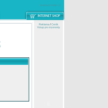
windowsmobile.cz
Reklama
/
Ceník
Vstup pro inzerenty
e
í