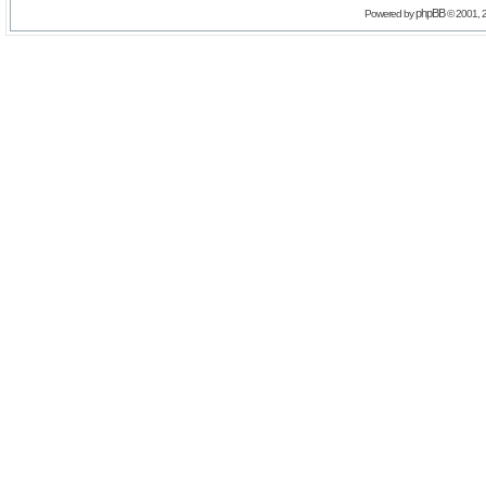
phpBB
Powered by
© 2001, 