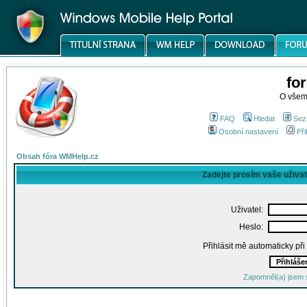
fo
O všem
FAQ
Hledat
Sez
Osobní nastavení
Při
Obsah fóra WMHelp.cz
Zadejte prosím vaše uživa
Uživatel:
Heslo:
Přihlásit mě automaticky př
Zapomněl(a) jsem 