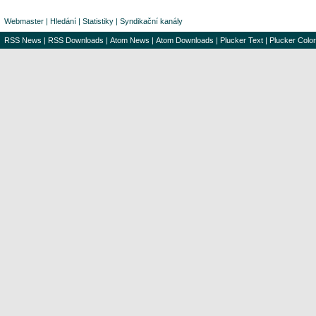
Webmaster
|
Hledání
|
Statistiky
|
Syndikační kanály
RSS News
|
RSS Downloads
|
Atom News
|
Atom Downloads
|
Plucker Text
|
Plucker Color