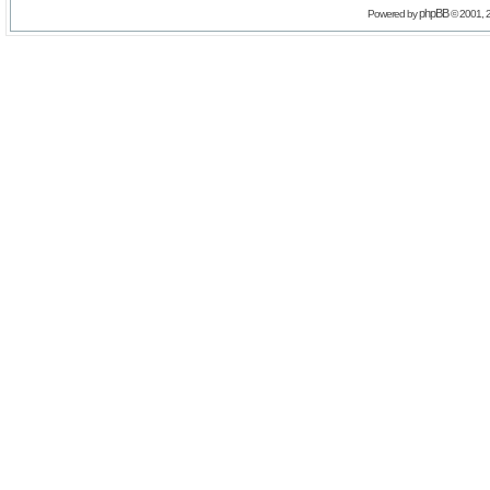
phpBB
Powered by
© 2001, 