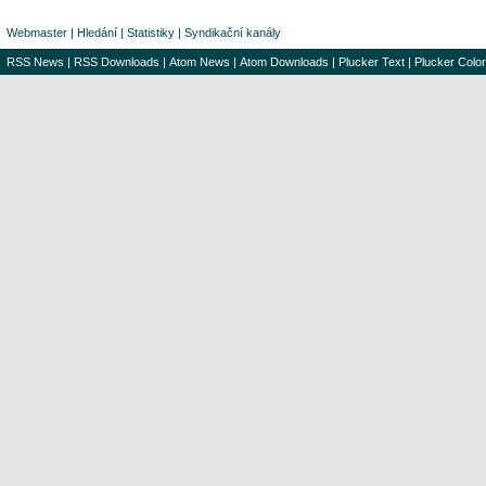
Webmaster
|
Hledání
|
Statistiky
|
Syndikační kanály
RSS News
|
RSS Downloads
|
Atom News
|
Atom Downloads
|
Plucker Text
|
Plucker Color