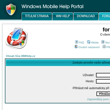
fo
O všem
FAQ
Hledat
Sez
Osobní nastavení
Při
Obsah fóra WMHelp.cz
Zadejte prosím vaše uživa
Uživatel:
Heslo:
Přihlásit mě automaticky př
Zapomněl(a) jsem 