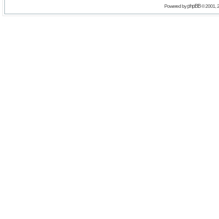
phpBB
Powered by
© 2001, 