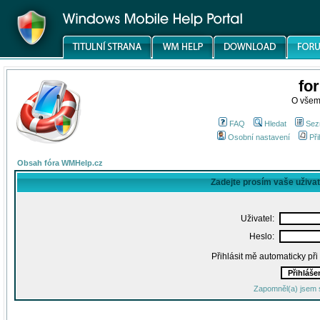
fo
O všem
FAQ
Hledat
Sez
Osobní nastavení
Při
Obsah fóra WMHelp.cz
Zadejte prosím vaše uživa
Uživatel:
Heslo:
Přihlásit mě automaticky př
Zapomněl(a) jsem 