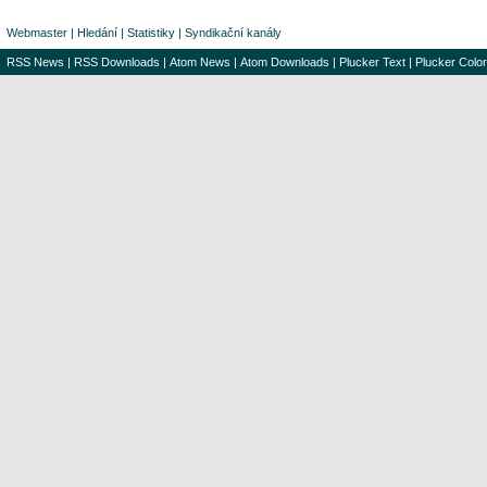
Webmaster
|
Hledání
|
Statistiky
|
Syndikační kanály
RSS News
|
RSS Downloads
|
Atom News
|
Atom Downloads
|
Plucker Text
|
Plucker Color