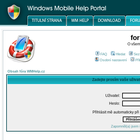
fo
O všem
FAQ
Hledat
Sez
Osobní nastavení
Při
Obsah fóra WMHelp.cz
Zadejte prosím vaše uživa
Uživatel:
Heslo:
Přihlásit mě automaticky př
Zapomněl(a) jsem 