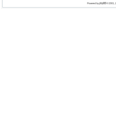
phpBB
Powered by
© 2001, 