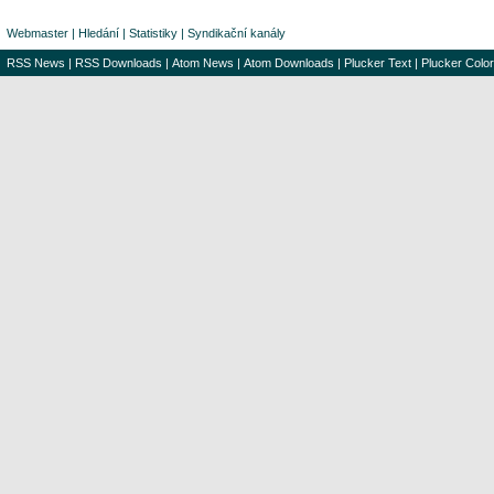
Webmaster
|
Hledání
|
Statistiky
|
Syndikační kanály
RSS News
|
RSS Downloads
|
Atom News
|
Atom Downloads
|
Plucker Text
|
Plucker Color