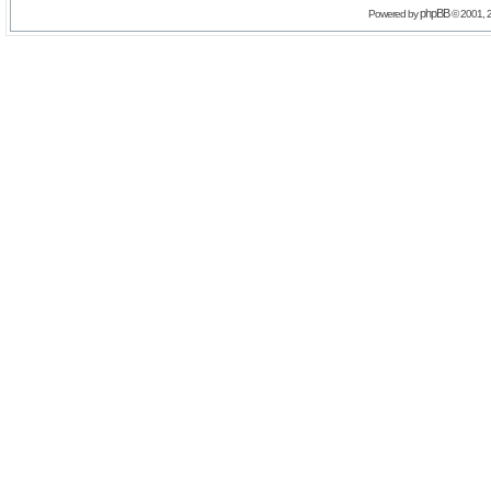
phpBB
Powered by
© 2001, 