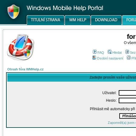
fo
O všem
FAQ
Hledat
Sez
Osobní nastavení
Při
Obsah fóra WMHelp.cz
Zadejte prosím vaše uživa
Uživatel:
Heslo:
Přihlásit mě automaticky př
Zapomněl(a) jsem 