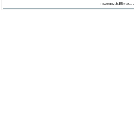
phpBB
Powered by
© 2001, 