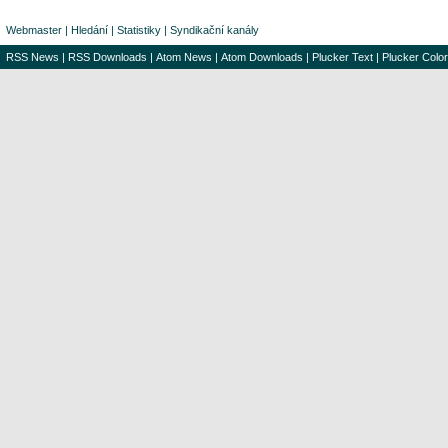
Webmaster
|
Hledání
|
Statistiky
|
Syndikační kanály
RSS News
|
RSS Downloads
|
Atom News
|
Atom Downloads
|
Plucker Text
|
Plucker Color