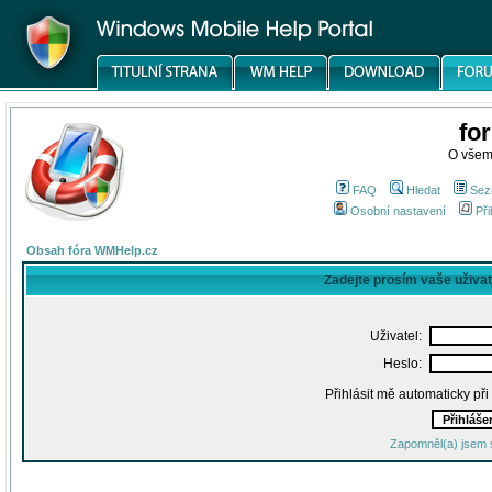
fo
O všem
FAQ
Hledat
Sez
Osobní nastavení
Při
Obsah fóra WMHelp.cz
Zadejte prosím vaše uživa
Uživatel:
Heslo:
Přihlásit mě automaticky př
Zapomněl(a) jsem 