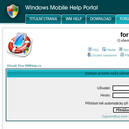
fo
O všem
FAQ
Hledat
Sez
Osobní nastavení
Při
Obsah fóra WMHelp.cz
Zadejte prosím vaše uživa
Uživatel:
Heslo:
Přihlásit mě automaticky př
Zapomněl(a) jsem 