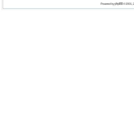
phpBB
Powered by
© 2001, 