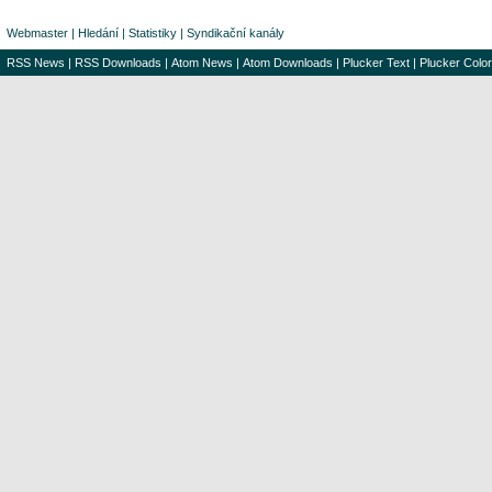
Webmaster
|
Hledání
|
Statistiky
|
Syndikační kanály
RSS News
|
RSS Downloads
|
Atom News
|
Atom Downloads
|
Plucker Text
|
Plucker Color