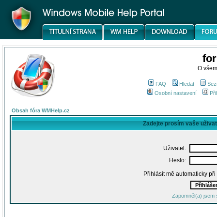
fo
O všem
FAQ
Hledat
Sez
Osobní nastavení
Při
Obsah fóra WMHelp.cz
Zadejte prosím vaše uživa
Uživatel:
Heslo:
Přihlásit mě automaticky př
Zapomněl(a) jsem 