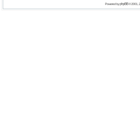
phpBB
Powered by
© 2001, 