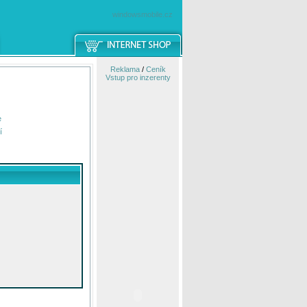
windowsmobile.cz
Reklama
/
Ceník
Vstup pro inzerenty
e
í