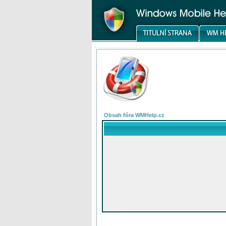
Obsah fóra WMHelp.cz