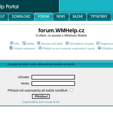
forum.WMHelp.cz
O všem, co souvisí s Windows Mobile
FAQ
Hledat
Seznam uživatelů
Uživatelské skupiny
Registrac
Osobní nastavení
Přihlásit se pro kontrolu soukromých zpráv
Přihlášen
Zadejte prosím vaše uživatelské jméno a heslo
Uživatel:
Heslo:
Přihlásit mě automaticky při každé návštěvě:
Zapomněl(a) jsem svoje heslo