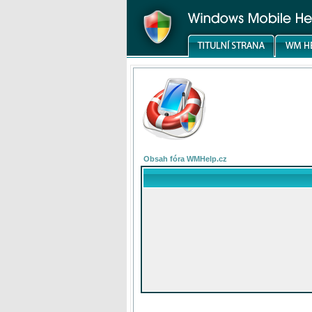
Obsah fóra WMHelp.cz