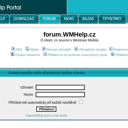
forum.WMHelp.cz
O všem, co souvisí s Windows Mobile
FAQ
Hledat
Seznam uživatelů
Uživatelské skupiny
Registrac
Osobní nastavení
Přihlásit se pro kontrolu soukromých zpráv
Přihlášen
Zadejte prosím vaše uživatelské jméno a heslo
Uživatel:
Heslo:
Přihlásit mě automaticky při každé návštěvě:
Zapomněl(a) jsem svoje heslo