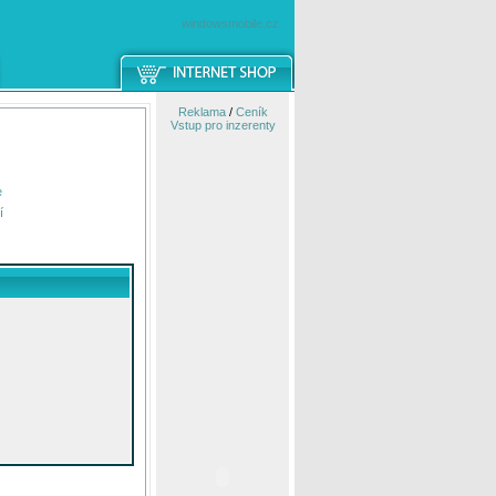
windowsmobile.cz
Reklama
/
Ceník
Vstup pro inzerenty
e
í