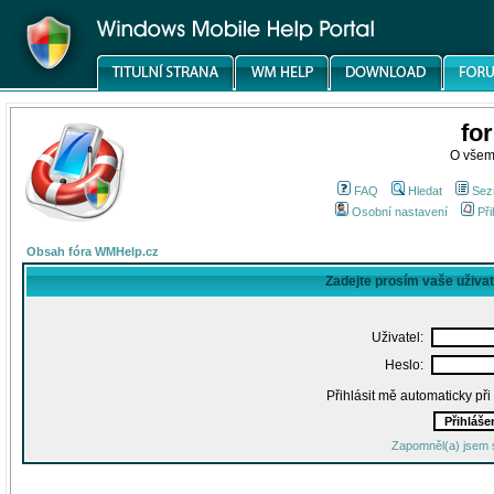
fo
O všem
FAQ
Hledat
Sez
Osobní nastavení
Při
Obsah fóra WMHelp.cz
Zadejte prosím vaše uživa
Uživatel:
Heslo:
Přihlásit mě automaticky př
Zapomněl(a) jsem 