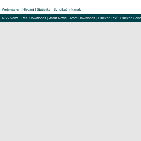
Webmaster
|
Hledání
|
Statistiky
|
Syndikační kanály
RSS News
|
RSS Downloads
|
Atom News
|
Atom Downloads
|
Plucker Text
|
Plucker Color