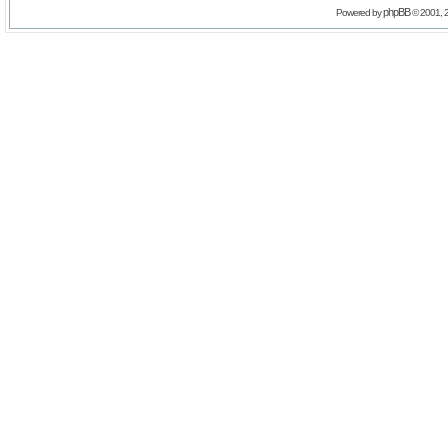
phpBB
Powered by
© 2001, 