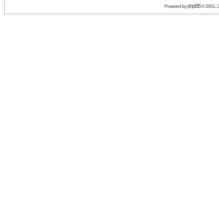
phpBB
Powered by
© 2001, 