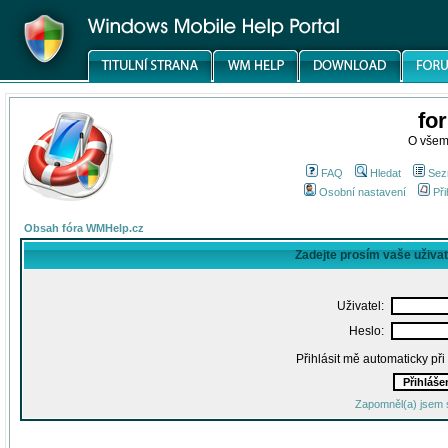
fo
O všem
FAQ
Hledat
Sez
Osobní nastavení
Při
Obsah fóra WMHelp.cz
Zadejte prosím vaše uživa
Uživatel:
Heslo:
Přihlásit mě automaticky př
Zapomněl(a) jsem 