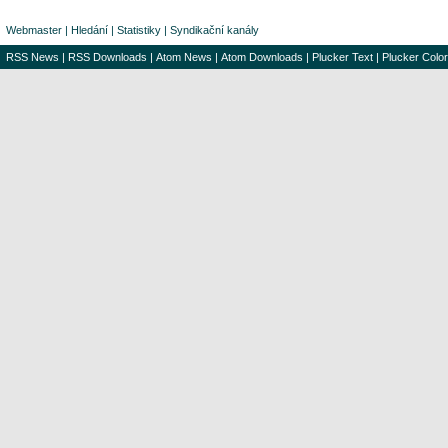
Webmaster
|
Hledání
|
Statistiky
|
Syndikační kanály
RSS News
|
RSS Downloads
|
Atom News
|
Atom Downloads
|
Plucker Text
|
Plucker Color