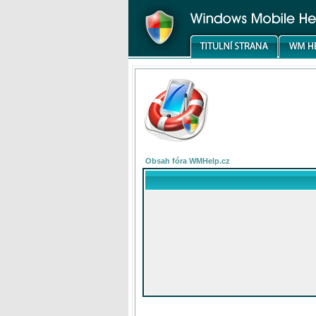
Obsah fóra WMHelp.cz