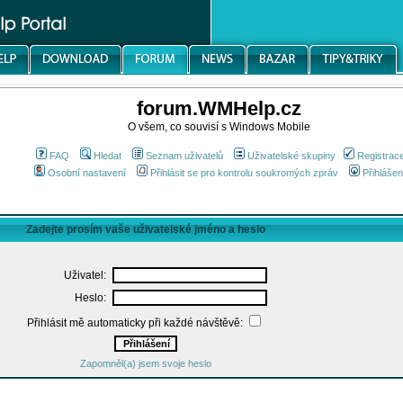
forum.WMHelp.cz
O všem, co souvisí s Windows Mobile
FAQ
Hledat
Seznam uživatelů
Uživatelské skupiny
Registrac
Osobní nastavení
Přihlásit se pro kontrolu soukromých zpráv
Přihlášen
Zadejte prosím vaše uživatelské jméno a heslo
Uživatel:
Heslo:
Přihlásit mě automaticky při každé návštěvě:
Zapomněl(a) jsem svoje heslo