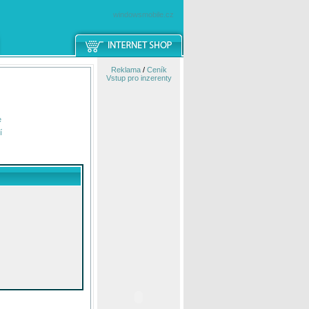
windowsmobile.cz
Reklama
/
Ceník
Vstup pro inzerenty
e
í