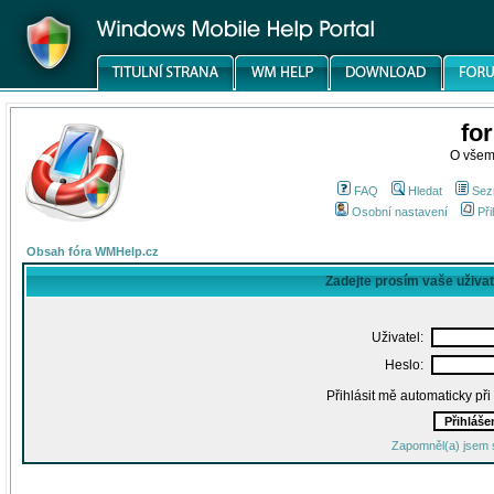
fo
O všem
FAQ
Hledat
Sez
Osobní nastavení
Při
Obsah fóra WMHelp.cz
Zadejte prosím vaše uživa
Uživatel:
Heslo:
Přihlásit mě automaticky př
Zapomněl(a) jsem 