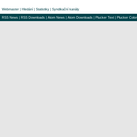
Webmaster
|
Hledání
|
Statistiky
|
Syndikační kanály
RSS News
|
RSS Downloads
|
Atom News
|
Atom Downloads
|
Plucker Text
|
Plucker Color