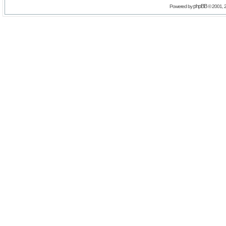
phpBB
Powered by
© 2001, 