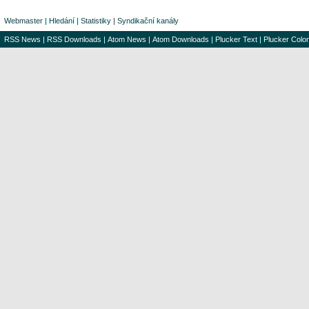
Webmaster
|
Hledání
|
Statistiky
|
Syndikační kanály
RSS News
|
RSS Downloads
|
Atom News
|
Atom Downloads
|
Plucker Text
|
Plucker Color