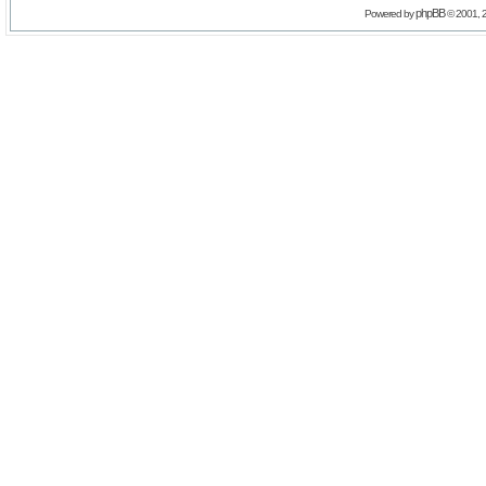
phpBB
Powered by
© 2001, 