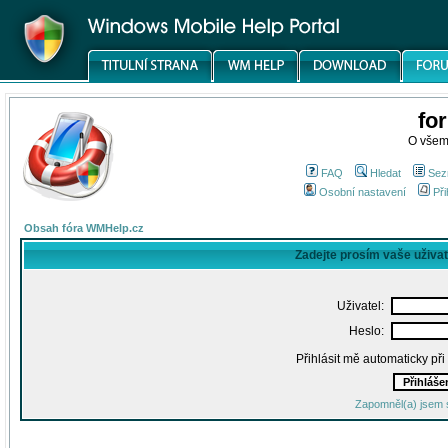
fo
O všem
FAQ
Hledat
Sez
Osobní nastavení
Při
Obsah fóra WMHelp.cz
Zadejte prosím vaše uživa
Uživatel:
Heslo:
Přihlásit mě automaticky př
Zapomněl(a) jsem 