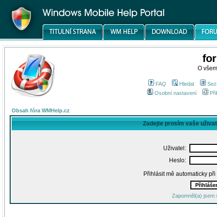
fo
O všem
FAQ
Hledat
Sez
Osobní nastavení
Při
Obsah fóra WMHelp.cz
Zadejte prosím vaše uživa
Uživatel:
Heslo:
Přihlásit mě automaticky př
Zapomněl(a) jsem 