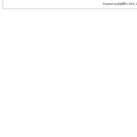
phpBB
Powered by
© 2001, 