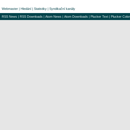
Webmaster
|
Hledání
|
Statistiky
|
Syndikační kanály
RSS News
|
RSS Downloads
|
Atom News
|
Atom Downloads
|
Plucker Text
|
Plucker Color