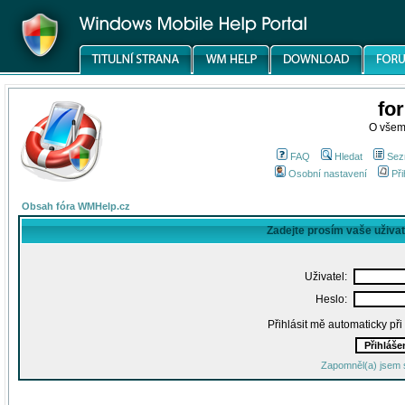
fo
O všem
FAQ
Hledat
Sez
Osobní nastavení
Při
Obsah fóra WMHelp.cz
Zadejte prosím vaše uživa
Uživatel:
Heslo:
Přihlásit mě automaticky př
Zapomněl(a) jsem 