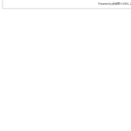
phpBB
Powered by
© 2001, 