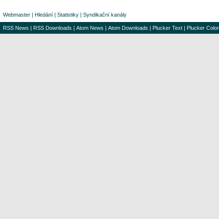
Webmaster
|
Hledání
|
Statistiky
|
Syndikační kanály
RSS News
|
RSS Downloads
|
Atom News
|
Atom Downloads
|
Plucker Text
|
Plucker Color