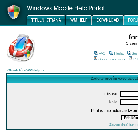
fo
O všem
FAQ
Hledat
Sez
Osobní nastavení
Při
Obsah fóra WMHelp.cz
Zadejte prosím vaše uživa
Uživatel:
Heslo:
Přihlásit mě automaticky př
Zapomněl(a) jsem 