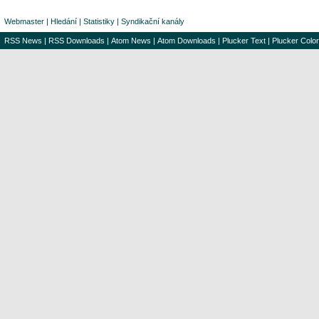
Webmaster
|
Hledání
|
Statistiky
|
Syndikační kanály
RSS News
|
RSS Downloads
|
Atom News
|
Atom Downloads
|
Plucker Text
|
Plucker Color