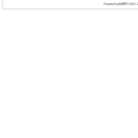
phpBB
Powered by
© 2001, 