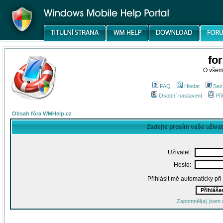
fo
O všem
FAQ
Hledat
Sez
Osobní nastavení
Při
Obsah fóra WMHelp.cz
Zadejte prosím vaše uživa
Uživatel:
Heslo:
Přihlásit mě automaticky př
Zapomněl(a) jsem 