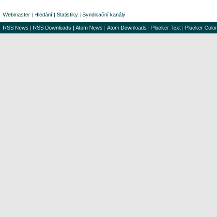
Webmaster
|
Hledání
|
Statistiky
|
Syndikační kanály
RSS News
|
RSS Downloads
|
Atom News
|
Atom Downloads
|
Plucker Text
|
Plucker Color