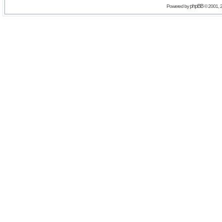
phpBB
Powered by
© 2001, 