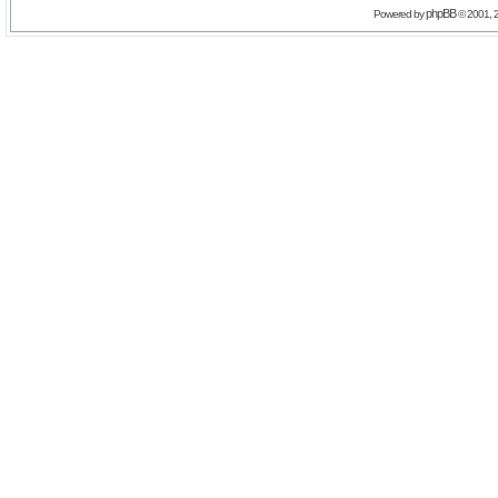
phpBB
Powered by
© 2001, 