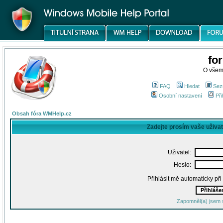
fo
O všem
FAQ
Hledat
Sez
Osobní nastavení
Při
Obsah fóra WMHelp.cz
Zadejte prosím vaše uživa
Uživatel:
Heslo:
Přihlásit mě automaticky př
Zapomněl(a) jsem 