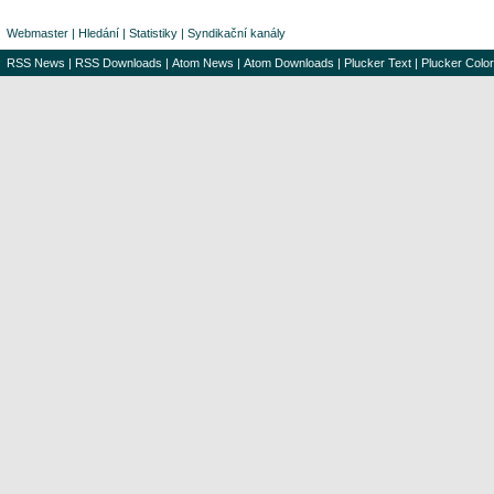
Webmaster
|
Hledání
|
Statistiky
|
Syndikační kanály
RSS News
|
RSS Downloads
|
Atom News
|
Atom Downloads
|
Plucker Text
|
Plucker Color